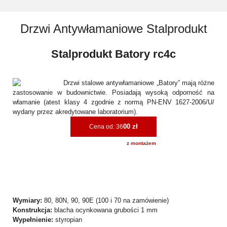
Drzwi Antywłamaniowe Stalprodukt
Stalprodukt Batory rc4c
Drzwi stalowe antywłamaniowe „Batory” mają różne
zastosowanie w budownictwie. Posiadają wysoką odporność na
włamanie (atest klasy 4 zgodnie z normą PN-ENV 1627-2006/U/
wydany przez akredytowane laboratorium).
00 zł
Cena od: 36
z montażem
Wymiary:
80, 80N, 90, 90E (100 i 70 na zamówienie)
Konstrukcja:
blacha ocynkowana grubości 1 mm
Wypełnienie:
styropian