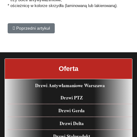
* ościeżnicę w kolorze skrzydła (laminowaną lub lakierowaną).
Poprzedni artykuł: Stalprodukt Hetman
Poprzedni artykuł
Oferta
Drzwi Antywłamaniowe Warszawa
Drzwi PTZ
Drzwi Gerda
Drzwi Delta
Drzwi Stalprodukt