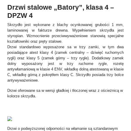
Drzwi stalowe „Batory”, klasa 4 –
DPZW 4
Skrzydło jest wykonane z blachy ocynkowanej grubości 1 mm,
laminowanej w fakturze drewna. Wypełnieniem skrzydła jest
styropian. Wzmocnienie przeciwwyważeniowe stanowią specjalne
kształtowniki oraz pręty stalowe.
Drzwi standardowo wyposażone sa w trzy zamki, w tym dwa
posiadające atest klasy 4 (zamek centralny – dziwięć ruchomych
rygli) oraz klasy 5 (zamek górny – trzy rygle). Dodatkowy zamek
dolny wyposażony jest w trzy ruchome rygle, rozetę
antywłamaniową w klasie 4 ENV, wkładkę dolną atestowaną w klasie
C, wkładkę górną z pokrętłem klasy C. Skrzydło posiada trzy bolce
antywyważeniowe.
Drzwi oferowane sa w wersji gładkiej i tłoczonej wraz z ościeżnicą w
kolorze skrzydła.
Drzwi o podwyższonej odporności na włamanie są sztandarowym