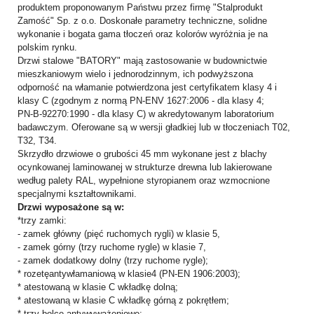
produktem proponowanym Państwu przez firmę "Stalprodukt
Zamość" Sp. z o.o. Doskonałe parametry techniczne, solidne
wykonanie i bogata gama tłoczeń oraz kolorów wyróżnia je na
polskim rynku.
Drzwi stalowe "BATORY" mają zastosowanie w budownictwie
mieszkaniowym wielo i jednorodzinnym, ich podwyższona
odporność na włamanie potwierdzona jest certyfikatem klasy 4 i
klasy C (zgodnym z normą PN-ENV 1627:2006 - dla klasy 4;
PN-B-92270:1990 - dla klasy C) w akredytowanym laboratorium
badawczym. Oferowane są w wersji gładkiej lub w tłoczeniach T02,
T32, T34.
Skrzydło drzwiowe o grubości 45 mm wykonane jest z blachy
ocynkowanej laminowanej w strukturze drewna lub lakierowane
według palety RAL, wypełnione styropianem oraz wzmocnione
specjalnymi kształtownikami.
Drzwi wyposażone są w:
*trzy zamki:
- zamek główny (pięć ruchomych rygli) w klasie 5,
- zamek górny (trzy ruchome rygle) w klasie 7,
- zamek dodatkowy dolny (trzy ruchome rygle);
* rozetęantywłamaniową w klasie4 (PN-EN 1906:2003);
* atestowaną w klasie C wkładkę dolną;
* atestowaną w klasie C wkładkę górną z pokrętłem;
* trzy bolce antywyważeniowe;