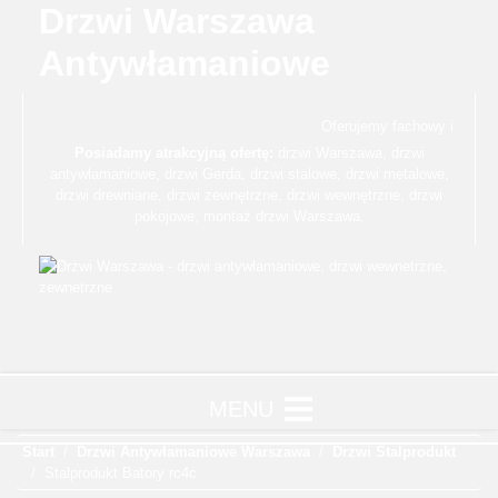
Drzwi Warszawa
Antywłamaniowe
Oferujemy fachowy i profes
Posiadamy atrakcyjną ofertę:
drzwi Warszawa
,
drzwi
antywłamaniowe
,
drzwi Gerda
,
drzwi stalowe
,
drzwi metalowe
,
drzwi drewniane
,
drzwi zewnętrzne
,
drzwi wewnętrzne
,
drzwi
pokojowe
,
montaż drzwi Warszawa
.
Start
Drzwi Antywłamaniowe Warszawa
Drzwi Stalprodukt
Stalprodukt Batory rc4c